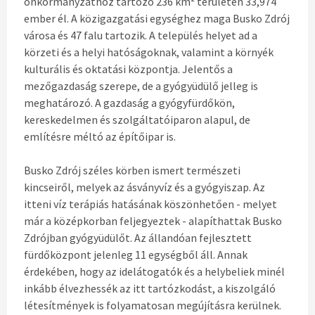
önkormányzathoz tartozó 236 km² területen 33,974
ember él. A közigazgatási egységhez maga Busko Zdrój
városa és 47 falu tartozik. A település helyet ad a
körzeti és a helyi hatóságoknak, valamint a környék
kulturális és oktatási központja. Jelentős a
mezőgazdaság szerepe, de a gyógyüdülő jelleg is
meghatározó. A gazdaság a gyógyfürdőkön,
kereskedelmen és szolgáltatóiparon alapul, de
említésre méltó az építőipar is.
Busko Zdrój széles körben ismert természeti
kincseiről, melyek az ásványvíz és a gyógyiszap. Az
itteni víz terápiás hatásának köszönhetően - melyet
már a középkorban feljegyeztek - alapíthattak Busko
Zdrójban gyógyüdülőt. Az állandóan fejlesztett
fürdőközpont jelenleg 11 egységből áll. Annak
érdekében, hogy az idelátogatók és a helybeliek minél
inkább élvezhessék az itt tartózkodást, a kiszolgáló
létesítmények is folyamatosan megújításra kerülnek.