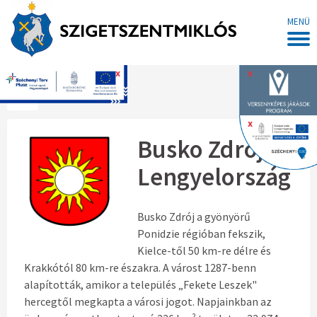
MENÜ
x
x
Főoldal
x
Busko Zdrój,
Lengyelország
Busko Zdrój a gyönyörű
Ponidzie régióban fekszik,
Kielce-től 50 km-re délre és
Krakkótól 80 km-re északra. A várost 1287-benn
alapították, amikor a település „Fekete Leszek"
hercegtől megkapta a városi jogot. Napjainkban az