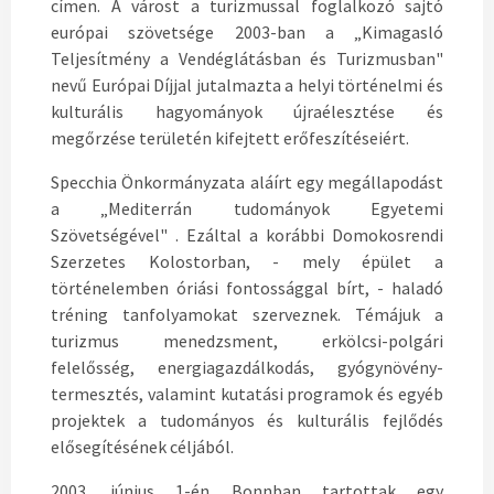
címen. A várost a turizmussal foglalkozó sajtó
európai szövetsége 2003-ban a „Kimagasló
Teljesítmény a Vendéglátásban és Turizmusban"
nevű Európai Díjjal jutalmazta a helyi történelmi és
kulturális hagyományok újraélesztése és
megőrzése területén kifejtett erőfeszítéseiért.
Specchia Önkormányzata aláírt egy megállapodást
a „Mediterrán tudományok Egyetemi
Szövetségével" . Ezáltal a korábbi Domokosrendi
Szerzetes Kolostorban, - mely épület a
történelemben óriási fontossággal bírt, - haladó
tréning tanfolyamokat szerveznek. Témájuk a
turizmus menedzsment, erkölcsi-polgári
felelősség, energiagazdálkodás, gyógynövény-
termesztés, valamint kutatási programok és egyéb
projektek a tudományos és kulturális fejlődés
elősegítésének céljából.
2003. június 1-én Bonnban tartottak egy