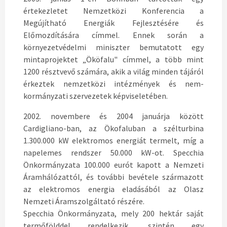
értekezletet Nemzetközi Konferencia a
Megújítható Energiák Fejlesztésére és
Előmozdítására címmel. Ennek során a
környezetvédelmi miniszter bemutatott egy
mintaprojektet „Ököfalu" címmel, a több mint
1200 résztvevő számára, akik a világ minden tájáról
érkeztek nemzetközi intézmények és nem-
kormányzati szervezetek képviseletében.
2002. novembere és 2004 januárja között
Cardigliano-ban, az Ökofaluban a szélturbina
1.300.000 kW elektromos energiát termelt, míg a
napelemes rendszer 50.000 kW-ot. Specchia
Önkormányzata 100.000 eurót kapott a Nemzeti
Áramhálózattól, és további bevétele származott
az elektromos energia eladásából az Olasz
Nemzeti Áramszolgáltató részére.
Specchia Önkormányzata, mely 200 hektár saját
termőfölddel rendelkezik, szintén egy