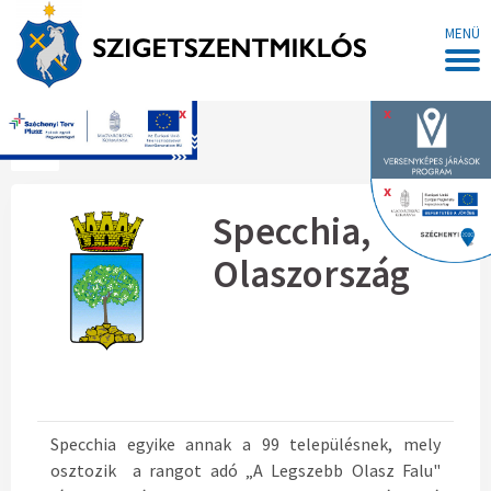
MENÜ
x
x
Főoldal
x
Specchia,
Olaszország
Specchia egyike annak a 99 településnek, mely
osztozik a rangot adó „A Legszebb Olasz Falu"