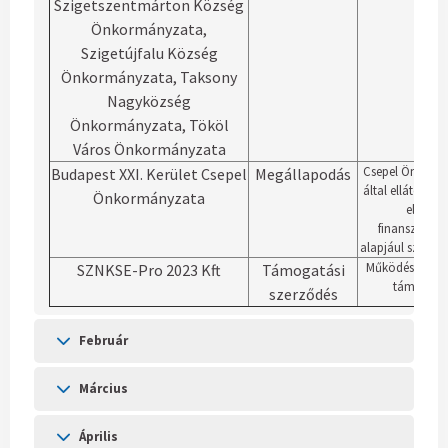
Szigetszentmárton Község
Önkormányzata,
Szigetújfalu Község
Önkormányzata, Taksony
Nagyközség
Önkormányzata, Tököl
Város Önkormányzata
Csepel Önkorm
Budapest XXI. Kerület Csepel
Megállapodás
által ellátott g
Önkormányzata
ellátása
finanszírozá
alapjául szolgá
Működési költs
SZNKSE-Pro 2023 Kft
Támogatási
támogatá
szerződés
Február
Március
Április