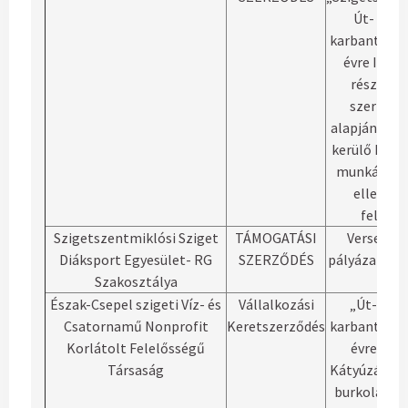
Út- és já
karbantartás
évre I., II. é
rész” tár
szerződé
alapján elvé
kerülő kivit
munkák mű
ellenőrz
feladat
Szigetszentmiklósi Sziget
TÁMOGATÁSI
Versenys
Diáksport Egyesület- RG
SZERZŐDÉS
pályázati ke
Szakosztálya
Észak-Csepel szigeti Víz- és
Vállalkozási
„Út- és j
Csatornamű Nonprofit
Keretszerződés
karbantartás
Korlátolt Felelősségű
évre - I. r
Társaság
Kátyúzás és 
burkolatú u