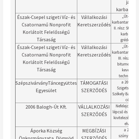
járdák
karbantar
„Út- és já
Észak-Csepel szigeti Víz- és
Vállalkozási
karbantartás 202
Csatornamű Nonprofit
Keretszerződés
II. rész: Stabili
Korlátolt Felelősségű
karbantart
Társaság
gréderezés
„Út- és já
Észak-Csepel szigeti Víz- és
Vállalkozási
karbantartás 202
Csatornamű Nonprofit
Keretszerződés
III. rész: Ká
Korlátolt Felelősségű
bitumen emu
Társaság
keveréksz
technológiá
a 2024. évi 
SzépszivárványTáncegyüttes
TÁMOGATÁSI
Szigetszentm
Egyesület
SZERZŐDÉS
Székely Bál tá
céljából
Nefelejcs utc
2006 Balogh-Út Kft.
VÁLLALKOZÁSI
lépcső és rámpa
SZERZŐDÉS
kivitelezési m
elvégzés
a 2024. é
Áporka Község
MEGBÍZÁSI
szúnyoggyér
Önkormányzata, Dömsöd
SZERZŐDÉS