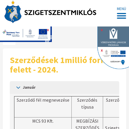
MENÜ
x
x
Főoldal
x
Szerződések 1millió forint
felett - 2024.
Január
Szerződő fél megnevezése
Szerződés
Szerződés 
típusa
MCS 93 Kft.
MEGBÍZÁSI
a
SZERZŐDÉS
„Szigetszen