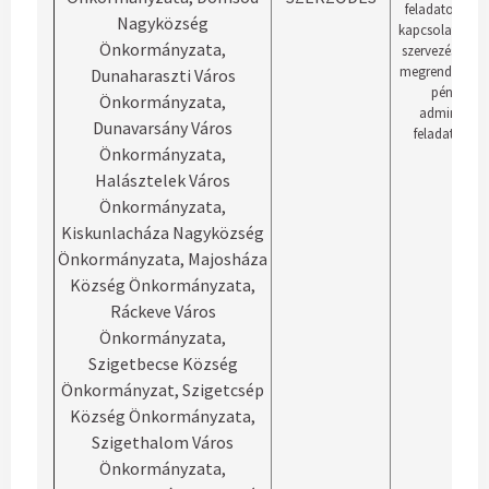
feladatok ellá
Nagyközség
kapcsolatos tel
Önkormányzata,
szervezési, bes
megrendelői, v
Dunaharaszti Város
pénzügyi 
Önkormányzata,
adminisztrá
Dunavarsány Város
feladatok ell
Önkormányzata,
Halásztelek Város
Önkormányzata,
Kiskunlacháza Nagyközség
Önkormányzata, Majosháza
Község Önkormányzata,
Ráckeve Város
Önkormányzata,
Szigetbecse Község
Önkormányzat, Szigetcsép
Község Önkormányzata,
Szigethalom Város
Önkormányzata,